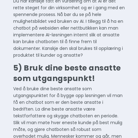
Du har kanskje tatt en vurdering om at AI er det
rette steget for din virksomhet og er i gang med en
spennende prosess. Nå bør du se på hele
mulighetsbildet ved bruken av AI. I tillegg til å ha en
chatbot på websiden eller nettbutikken kan man
implementere AI-løsningen internt slik at ansatte
kan bruke chatboten til å finne frem til
dokumenter. Kanskje den skal brukes til opplæring i
produktet til kunder og ansatte?
5) Bruk dine beste ansatte
som utgangspunkt!
Ved å bruke dine beste ansatte som
utgangspunktet for å bygge opp løsningen vil man
få en chatbot som er den beste ansatte i
bedriften. La dine beste ansatte være
tekstforfattere og skygge chatboten en periode.
Slik vil man møte hver eneste kunde på best mulig
måte, og gjøre chatboten så robust som
overhodet mulig. Mennesker kommer og går, men