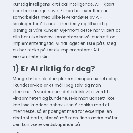
Kunstig intelligens, artifical intelligence, AI – kjært
barn har mange navn. Zisson har over flere år
samarbeidet med ulike leverandører av AI-
løsninger for å kunne skreddersy og tilby riktig
løsning til våre kunder. Gjennom dette har vi lært at
alle har ulike behov, kompetansenivå, budsjett og
implementeringstid. Vi har laget en liste på 6 steg
du bør tenke på før du implementerer AI i
virksomheten din.
1) Er AI riktig for deg?
Mange føler nok at implementeringen av teknologi
i kundeservice er et mål i seg selv, og man
glemmer å vurdere om det faktisk vil gi verdi til
virksomheten og kundene. Hvis man uansett ikke
kan løse kundens behov uten å snakke med et
menneske, så er poenget med for eksempel en
chatbot borte, eller så må man finne andre måter
den kan være verdiskapende på.