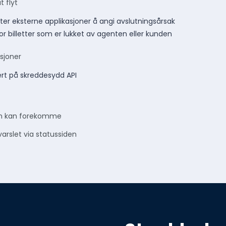
t flyt
later eksterne applikasjoner å angi avslutningsårsak
 for billetter som er lukket av agenten eller kunden
sjoner
ert på skreddesydd API
sen kan forekomme
varslet via statussiden