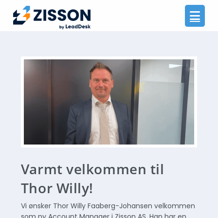
Na
Varmt velkommen til
Thor Willy!
Vi ønsker Thor Willy Faaberg-Johansen velkommen
som ny Account Manager i Zisson AS. Han har en