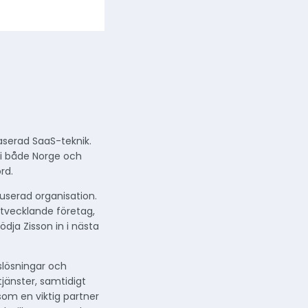
serad SaaS-teknik.
 i både Norge och
rd.
userad organisation.
utvecklande företag,
ja Zisson in i nästa
slösningar och
tjänster, samtidigt
som en viktig partner