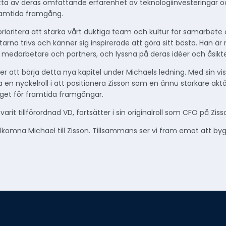
tta av deras omfattande erfarenhet av teknologiinvesteringar 
ramtida framgång.
ioritera att stärka vårt duktiga team och kultur för samarbete
arna trivs och känner sig inspirerade att göra sitt bästa. Han 
 medarbetare och partners, och lyssna på deras idéer och åsikte
er att börja detta nya kapitel under Michaels ledning. Med sin vi
en nyckelroll i att positionera Zisson som en ännu starkare a
aget för framtida framgångar.
arit tillförordnad VD, fortsätter i sin originalroll som CFO på Ziss
lkomna Michael till Zisson. Tillsammans ser vi fram emot att by