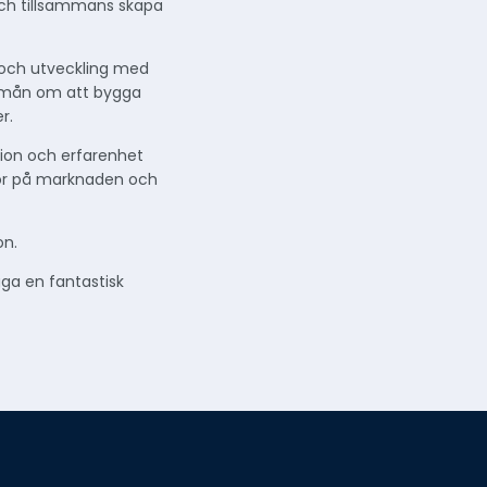
och tillsammans skapa
 och utveckling med
är mån om att bygga
r.
sion och erfarenhet
ktör på marknaden och
on.
gga en fantastisk