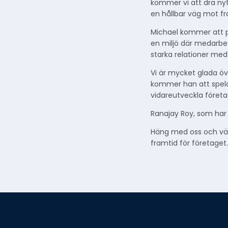
kommer vi att dra ny
en hållbar väg mot f
Michael kommer att pr
en miljö där medarbet
starka relationer med
Vi är mycket glada öv
kommer han att spela 
vidareutveckla föret
Ranajay Roy, som har v
Häng med oss ​​och vä
framtid för företaget.