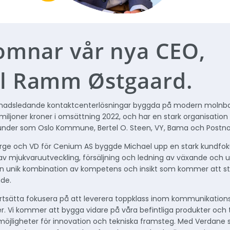
komnar vår nya CEO,
l Ramm Østgaard.
knadsledande kontaktcenterlösningar byggda på modern molnba
miljoner kroner i omsättning 2022, och har en stark organisation
kunder som Oslo Kommune, Bertel O. Steen, VY, Bama och Postno
orge och VD för Cenium AS byggde Michael upp en stark kundfok
v mjukvaruutveckling, försäljning och ledning av växande och 
n unik kombination av kompetens och insikt som kommer att stöd
de.
rtsätta fokusera på att leverera toppklass inom kommunikation
der. Vi kommer att bygga vidare på våra befintliga produkter och 
möjligheter för innovation och tekniska framsteg. Med Verdane 