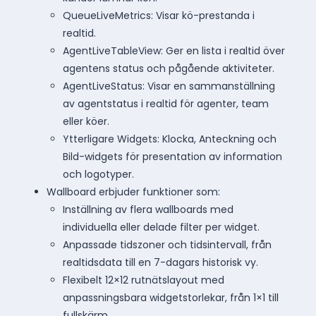
QueueLiveMetrics: Visar kö-prestanda i
realtid.
AgentLiveTableView: Ger en lista i realtid över
agentens status och pågående aktiviteter.
AgentLiveStatus: Visar en sammanställning
av agentstatus i realtid för agenter, team
eller köer.
Ytterligare Widgets: Klocka, Anteckning och
Bild-widgets för presentation av information
och logotyper.
Wallboard erbjuder funktioner som:
Inställning av flera wallboards med
individuella eller delade filter per widget.
Anpassade tidszoner och tidsintervall, från
realtidsdata till en 7-dagars historisk vy.
Flexibelt 12×12 rutnätslayout med
anpassningsbara widgetstorlekar, från 1×1 till
fullskärm.