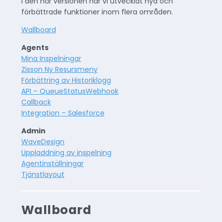
I den här versionen har vi utvecklat nya och
förbättrade funktioner inom flera områden.
Wallboard
Agents
Mina Inspelningar
Zisson Ny Resursmeny
Förbättring av Historiklogg
API – QueueStatusWebhook
Callback
Integration – Salesforce
Admin
WaveDesign
Uppladdning av inspelning
Agentinställningar
Tjänstlayout
Wallboard