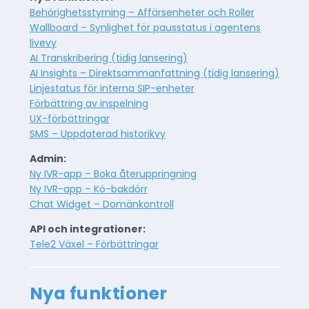
Behörighetsstyrning – Affärsenheter och Roller
Wallboard – Synlighet för pausstatus i agentens
livevy
AI Transkribering (tidig lansering)
AI Insights – Direktsammanfattning (tidig lansering)
Linjestatus för interna SIP-enheter
Förbättring av inspelning
UX-förbättringar
SMS – Uppdaterad historikvy
Admin:
Ny IVR-app – Boka återuppringning
Ny IVR-app – Kö-bakdörr
Chat Widget – Domänkontroll
API och integrationer:
Tele2 Växel – Förbättringar
Nya funktioner